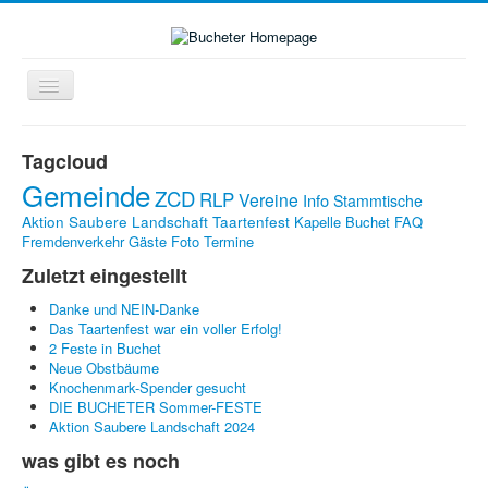
Navigation
an/aus
Home
Tagcloud
Zukunft-Check-Dorf
Gemeinde
ZCD
RLP
Vereine
Info
Stammtische
Dorfleben
Aktion Saubere Landschaft
Taartenfest
Kapelle Buchet
FAQ
Fremdenverkehr
Gäste
Foto
Termine
LINKS
Zuletzt eingestellt
Kontakte
Danke und NEIN-Danke
Impressum
Das Taartenfest war ein voller Erfolg!
2 Feste in Buchet
Bildergalerie
Neue Obstbäume
Knochenmark-Spender gesucht
DIE BUCHETER Sommer-FESTE
Aktion Saubere Landschaft 2024
was gibt es noch