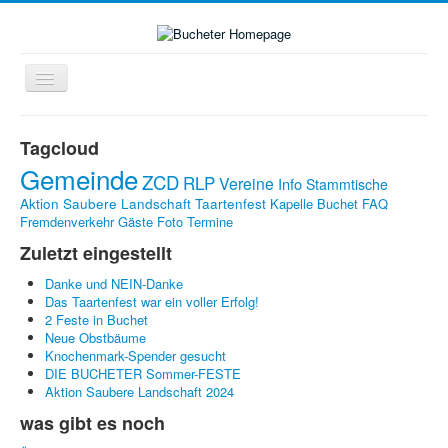
Navigation
an/aus
Home
Tagcloud
Zukunft-Check-Dorf
Gemeinde
ZCD
RLP
Vereine
Info
Stammtische
Dorfleben
Aktion Saubere Landschaft
Taartenfest
Kapelle Buchet
FAQ
Fremdenverkehr
Gäste
Foto
Termine
LINKS
Zuletzt eingestellt
Kontakte
Danke und NEIN-Danke
Impressum
Das Taartenfest war ein voller Erfolg!
2 Feste in Buchet
Bildergalerie
Neue Obstbäume
Knochenmark-Spender gesucht
DIE BUCHETER Sommer-FESTE
Aktion Saubere Landschaft 2024
was gibt es noch