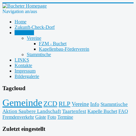
Navigation an/aus
Home
Zukunft-Check-Dorf
Dorfleben
Vereine
FZM - Buchet
Kapellenbau-Förderverein
Stammtische
LINKS
Kontakte
Impressum
Bildergalerie
Tagcloud
Gemeinde
ZCD
RLP
Vereine
Info
Stammtische
Aktion Saubere Landschaft
Taartenfest
Kapelle Buchet
FAQ
Fremdenverkehr
Gäste
Foto
Termine
Zuletzt eingestellt