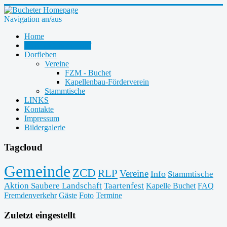
Navigation an/aus
Home
Zukunft-Check-Dorf
Dorfleben
Vereine
FZM - Buchet
Kapellenbau-Förderverein
Stammtische
LINKS
Kontakte
Impressum
Bildergalerie
Tagcloud
Gemeinde
ZCD
RLP
Vereine
Info
Stammtische
Aktion Saubere Landschaft
Taartenfest
Kapelle Buchet
FAQ
Fremdenverkehr
Gäste
Foto
Termine
Zuletzt eingestellt