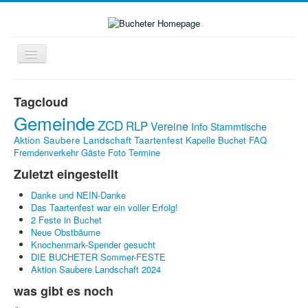
Navigation
an/aus
Home
Tagcloud
Zukunft-Check-Dorf
Gemeinde
ZCD
RLP
Vereine
Info
Stammtische
Dorfleben
Aktion Saubere Landschaft
Taartenfest
Kapelle Buchet
FAQ
Fremdenverkehr
Gäste
Foto
Termine
LINKS
Zuletzt eingestellt
Kontakte
Danke und NEIN-Danke
Impressum
Das Taartenfest war ein voller Erfolg!
2 Feste in Buchet
Bildergalerie
Neue Obstbäume
Knochenmark-Spender gesucht
DIE BUCHETER Sommer-FESTE
Aktion Saubere Landschaft 2024
was gibt es noch