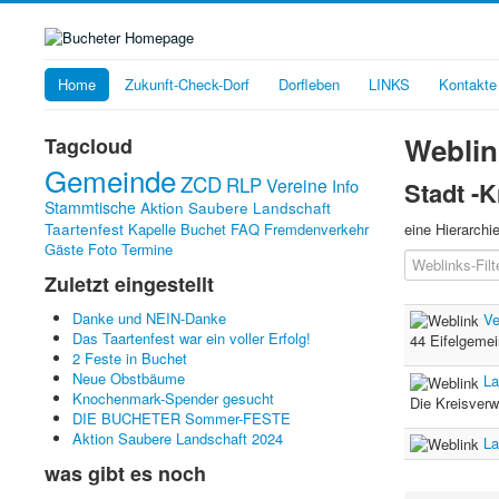
Home
Zukunft-Check-Dorf
Dorfleben
LINKS
Kontakte
Weblin
Tagcloud
Gemeinde
ZCD
RLP
Vereine
Info
Stadt -
Stammtische
Aktion Saubere Landschaft
Taartenfest
Kapelle Buchet
FAQ
Fremdenverkehr
eine Hierarchi
Gäste
Foto
Termine
Filterfeld
Zuletzt eingestellt
Danke und NEIN-Danke
Ve
Das Taartenfest war ein voller Erfolg!
44 Eifelgeme
2 Feste in Buchet
Neue Obstbäume
La
Knochenmark-Spender gesucht
Die Kreisverw
DIE BUCHETER Sommer-FESTE
Aktion Saubere Landschaft 2024
La
was gibt es noch