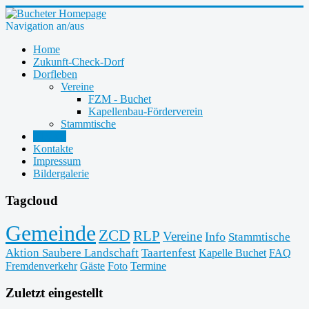
Navigation an/aus
Home
Zukunft-Check-Dorf
Dorfleben
Vereine
FZM - Buchet
Kapellenbau-Förderverein
Stammtische
LINKS
Kontakte
Impressum
Bildergalerie
Tagcloud
Gemeinde
ZCD
RLP
Vereine
Info
Stammtische
Aktion Saubere Landschaft
Taartenfest
Kapelle Buchet
FAQ
Fremdenverkehr
Gäste
Foto
Termine
Zuletzt eingestellt