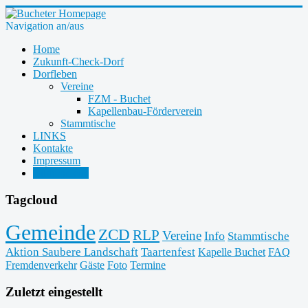
Navigation an/aus
Home
Zukunft-Check-Dorf
Dorfleben
Vereine
FZM - Buchet
Kapellenbau-Förderverein
Stammtische
LINKS
Kontakte
Impressum
Bildergalerie
Tagcloud
Gemeinde
ZCD
RLP
Vereine
Info
Stammtische
Aktion Saubere Landschaft
Taartenfest
Kapelle Buchet
FAQ
Fremdenverkehr
Gäste
Foto
Termine
Zuletzt eingestellt