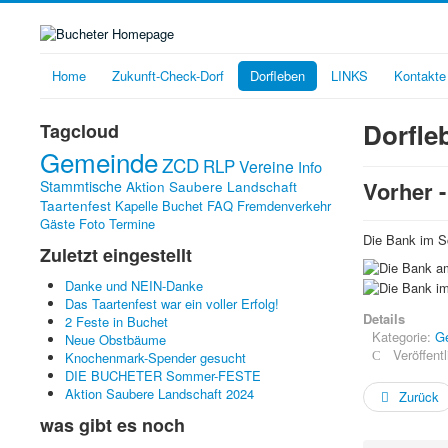
Home
Zukunft-Check-Dorf
Dorfleben
LINKS
Kontakte
Dorfle
Tagcloud
Gemeinde
ZCD
RLP
Vereine
Info
Vorher 
Stammtische
Aktion Saubere Landschaft
Taartenfest
Kapelle Buchet
FAQ
Fremdenverkehr
Gäste
Foto
Termine
Die Bank im S
Zuletzt eingestellt
Danke und NEIN-Danke
Das Taartenfest war ein voller Erfolg!
Details
2 Feste in Buchet
Kategorie:
G
Neue Obstbäume
Veröffent
Knochenmark-Spender gesucht
DIE BUCHETER Sommer-FESTE
Aktion Saubere Landschaft 2024
Zurück
was gibt es noch