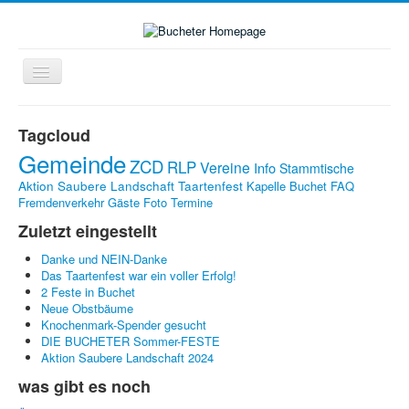
Navigation
an/aus
Home
Tagcloud
Zukunft-Check-Dorf
Gemeinde
ZCD
RLP
Vereine
Info
Stammtische
Dorfleben
Aktion Saubere Landschaft
Taartenfest
Kapelle Buchet
FAQ
Fremdenverkehr
Gäste
Foto
Termine
LINKS
Zuletzt eingestellt
Kontakte
Danke und NEIN-Danke
Impressum
Das Taartenfest war ein voller Erfolg!
2 Feste in Buchet
Bildergalerie
Neue Obstbäume
Knochenmark-Spender gesucht
DIE BUCHETER Sommer-FESTE
Aktion Saubere Landschaft 2024
was gibt es noch